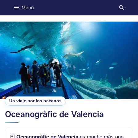
Menú
Un viaje por los océanos
Oceanogràfic de Valencia
El
Oceanogràfic de Valencia
es mucho más que