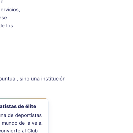
do
ervicios,
ese
de los
puntual, sino una institución
atistas de élite
una de deportistas
 mundo de la vela.
convierte al Club