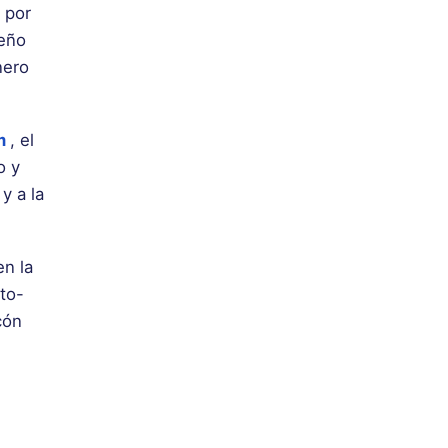
 por
ueño
nero
m
, el
o y
y a la
en la
rto-
cón