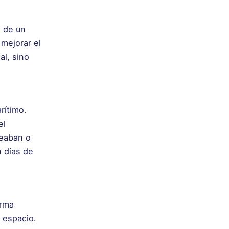
s de un
 mejorar el
al, sino
rítimo.
el
deaban o
n días de
orma
 espacio.