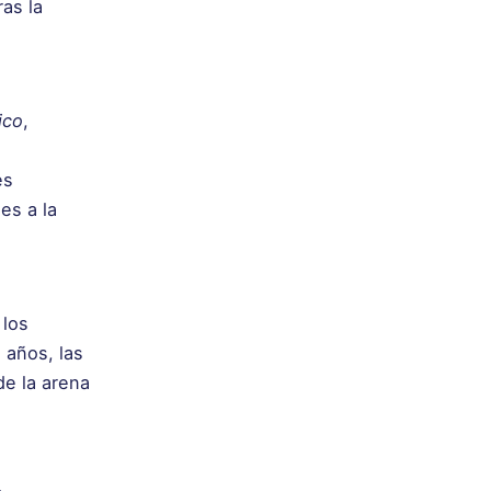
as la
ico
,
es
es a la
 los
 años, las
e la arena