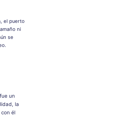
, el puerto
tamaño ni
aún se
eo.
 fue un
lidad, la
 con él