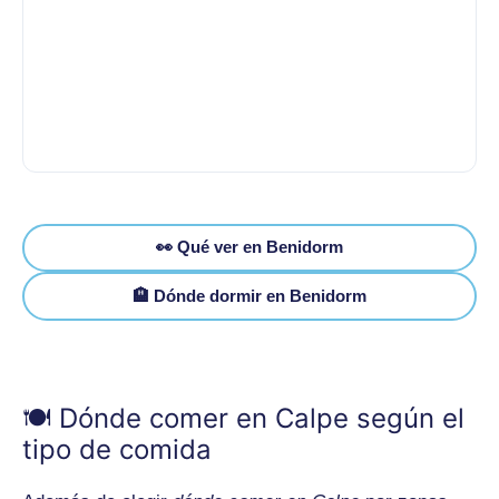
No se han encontrado secciones ni
restaurantes
👀 Qué ver en Benidorm
Revisa
data-map-sections
y que cada sección tenga
una
.tm-grid-3
con tarjetas
.tm-card-simple
.
🏨 Dónde dormir en Benidorm
🍽️ Dónde comer en Calpe según el
tipo de comida