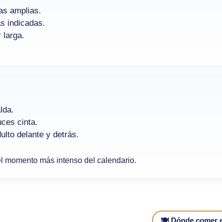
as amplias.
as indicadas.
 larga.
lda.
uces cinta.
ulto delante y detrás.
l momento más intenso del calendario.
🍽️ Dónde comer e