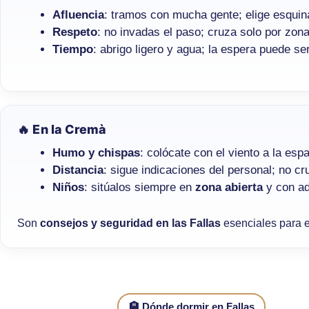
Afluencia
: tramos con mucha gente; elige esquin
Respeto
: no invadas el paso; cruza solo por zon
Tiempo
: abrigo ligero y agua; la espera puede ser
🔥 En la Cremà
Humo y chispas
: colócate con el viento a la espa
Distancia
: sigue indicaciones del personal; no cr
Niños
: sitúalos siempre en
zona abierta
y con ad
Son
consejos y seguridad en las Fallas
esenciales para e
🏨 Dónde dormir en Fallas