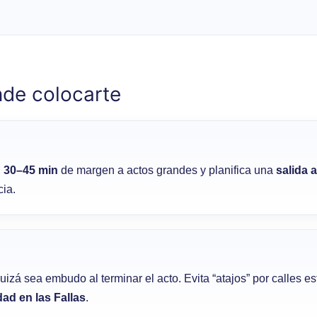
nde colocarte
n
30–45 min
de margen a actos grandes y planifica una
salida a
cia.
uizá sea embudo al terminar el acto. Evita “atajos” por calles e
ad en las Fallas
.