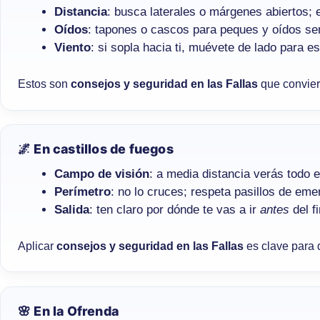
Distancia
: busca laterales o márgenes abiertos; ev
Oídos
: tapones o cascos para peques y oídos se
Viento
: si sopla hacia ti, muévete de lado para e
Estos son
consejos y seguridad en las Fallas
que convier
🌌 En castillos de fuegos
Campo de visión
: a media distancia verás todo el
Perímetro
: no lo cruces; respeta pasillos de eme
Salida
: ten claro por dónde te vas a ir
antes
del f
Aplicar
consejos y seguridad en las Fallas
es clave para d
🌸 En la Ofrenda