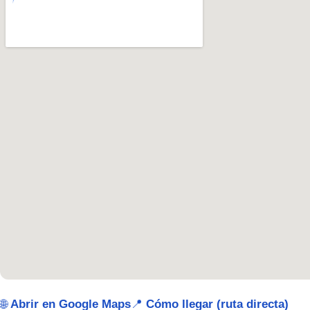
🌐
Abrir en Google Maps
📍
Cómo llegar (ruta directa)