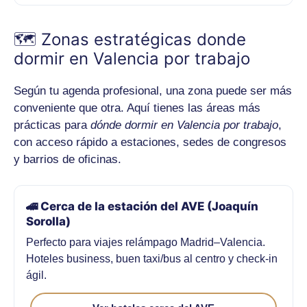
No se han encontrado hoteles
🗺️ Zonas estratégicas donde
Asegúrate de que
#hoteles-trabajo
contiene tarjetas
dormir en Valencia por trabajo
con
<h3>
.
Según tu agenda profesional, una zona puede ser más
conveniente que otra. Aquí tienes las áreas más
prácticas para
dónde dormir en Valencia por trabajo
,
con acceso rápido a estaciones, sedes de congresos
y barrios de oficinas.
🚄 Cerca de la estación del AVE (Joaquín
Sorolla)
Perfecto para viajes relámpago Madrid–Valencia.
Hoteles business, buen taxi/bus al centro y check-in
ágil.