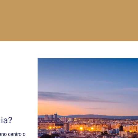
ia?
eno centro o