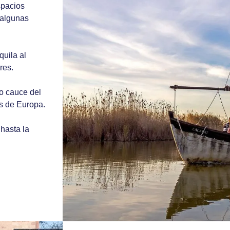
spacios
 algunas
quila al
res.
uo cauce del
s de Europa.
hasta la