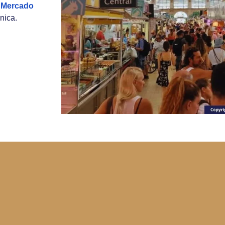
l
Mercado
nica.
n