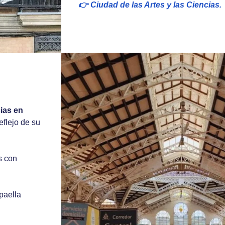
👉 Ciudad de las Artes y las Ciencias.
ias en
eflejo de su
s con
paella