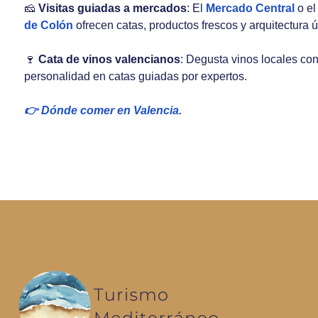
🧀
Visitas guiadas a mercados
: El
Mercado Central
o e
de Colón
ofrecen catas, productos frescos y arquitectura ú
🍷
Cata de vinos valencianos
: Degusta vinos locales co
personalidad en catas guiadas por expertos.
👉 Dónde comer en Valencia.