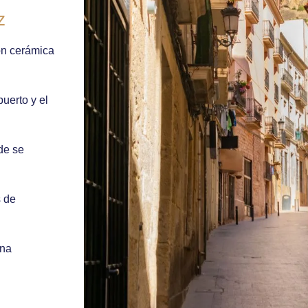
z
n cerámica
puerto y el
de se
s de
ina