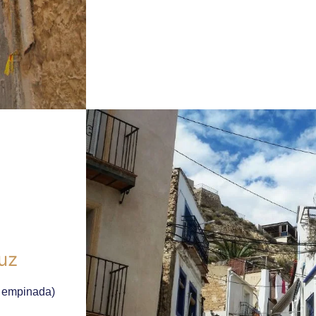
uz
o empinada)