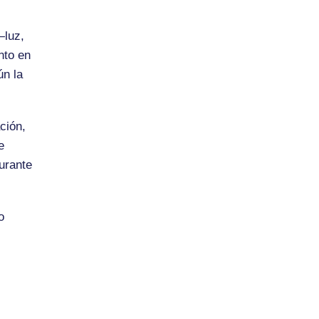
—luz,
nto en
ún la
ción,
e
durante
o