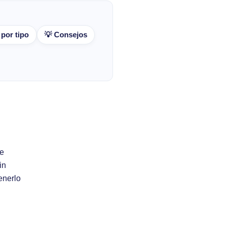
 por tipo
💡 Consejos
de
in
enerlo